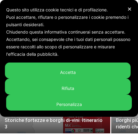
✕
Questo sito utilizza cookie tecnici e di profilazione.
Puoi accettare, rifiutare o personalizzare i cookie premendo i
pulsanti desiderati.
Chiudendo questa informativa continuerai senza accettare.
Accettando, sei consapevole che i tuoi dati personali possono
Home
Rubriche
Borghi più belli d'Italia nella Marche
essere raccolti allo scopo di personalizzare e misurare
BORGHI PIÙ BELLI D'ITALIA NELLA
Vince il “balcone delle Marche”: Cingoli è il
l'efficacia della pubblicità.
“Borgo dei borghi” di quest’anno
MARCHE
Accetta
Linda Cittadini
-
6 Aprile 2026
Rifiuta
Personalizza
Borghi più belli d’Italia nelle Marche.
Storiche fortezze e borghi di-vini. Itinerario
Borghi più
3
ridenti ch