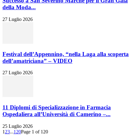
Successo a San Severino Marche per il Gran Galà
della Moda...
27 Luglio 2026
Festival dell’Appennino, “nella Laga alla scoperta
dell’amatriciana” – VIDEO
27 Luglio 2026
11 Diplomi di Specializzazione in Farmacia
Ospedaliera all’Università di Camerino –...
25 Luglio 2026
1
2
3
...
120
Page 1 of 120