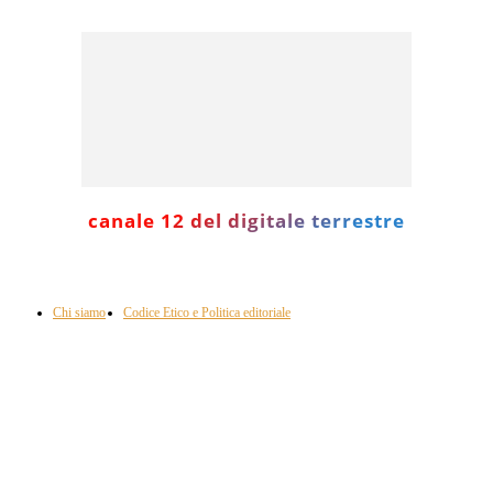
canale 12 del digitale terrestre
Informazione con rassegna stampa del mattino in diretta, telegiornali, sport,
approfondimento, attualità e cultura.
Chi siamo
Codice Etico e Politica editoriale
Scarica la nostra App