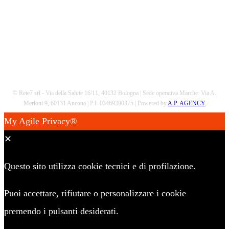
© Rete7 srl - Via della Salute 16/11, 40132 Bologna | Sede operativa Marche: Via A.
Merloni 9, 60131 Ancona | P.I. 03469390375 | Powered by
A.P. AGENCY
My Agile Privacy®
✕
Questo sito utilizza cookie tecnici e di profilazione.
Puoi accettare, rifiutare o personalizzare i cookie
premendo i pulsanti desiderati.