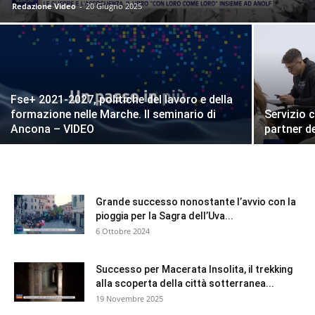
Redazione Video
-
20 Giugno 2025
Fse+ 2021-2027, politiche del lavoro e della
formazione nelle Marche. Il seminario di
Servizio 
Ancona – VIDEO
partner de
Grande successo nonostante l’avvio con la
pioggia per la Sagra dell’Uva...
6 Ottobre 2024
Successo per Macerata Insolita, il trekking
alla scoperta della città sotterranea...
19 Novembre 2025