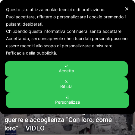
✕
Questo sito utilizza cookie tecnici e di profilazione.
Puoi accettare, rifiutare o personalizzare i cookie premendo i
pulsanti desiderati.
Chiudendo questa informativa continuerai senza accettare.
Accettando, sei consapevole che i tuoi dati personali possono
Home
Rubriche
DISCOVERY MARCHE
essere raccolti allo scopo di personalizzare e misurare
DISCOVERY MARCHE
l'efficacia della pubblicità.
Accetta
Rifiuta
Personalizza
Giornata Mondiale del Rifugiato, tra
guerre e accoglienza “Con loro, come
loro” – VIDEO