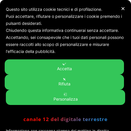
✕
Questo sito utilizza cookie tecnici e di profilazione.
Puoi accettare, rifiutare o personalizzare i cookie premendo i
pulsanti desiderati.
Chiudendo questa informativa continuerai senza accettare.
Accettando, sei consapevole che i tuoi dati personali possono
Home
Rubriche
DISCOVERY MARCHE
essere raccolti allo scopo di personalizzare e misurare
DISCOVERY MARCHE
l'efficacia della pubblicità.
Accetta
No posts to display
Rifiuta
Personalizza
canale 12 del digitale terrestre
Informazione con rassegna stampa del mattino in diretta,