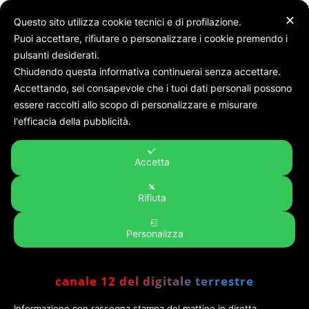
✕
Questo sito utilizza cookie tecnici e di profilazione.
Puoi accettare, rifiutare o personalizzare i cookie premendo i
pulsanti desiderati.
Chiudendo questa informativa continuerai senza accettare.
Accettando, sei consapevole che i tuoi dati personali possono
Home
Rubriche
DISCOVERY MARCHE
essere raccolti allo scopo di personalizzare e misurare
DISCOVERY MARCHE
l'efficacia della pubblicità.
Accetta
No posts to display
Rifiuta
Personalizza
canale 12 del digitale terrestre
Informazione con rassegna stampa del mattino in diretta,