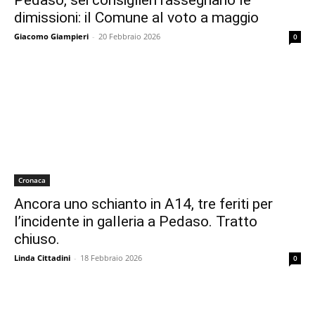
Pedaso, sei consiglieri rassegnano le
dimissioni: il Comune al voto a maggio
Giacomo Giampieri
-
20 Febbraio 2026
0
Cronaca
Ancora uno schianto in A14, tre feriti per
l’incidente in galleria a Pedaso. Tratto
chiuso.
Linda Cittadini
-
18 Febbraio 2026
0