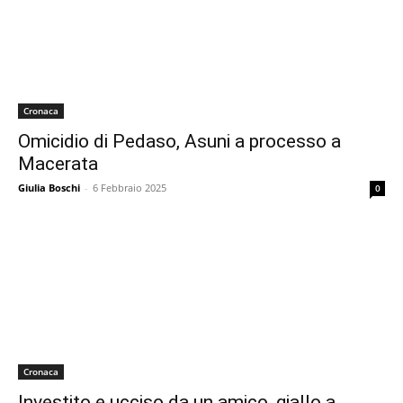
Cronaca
Omicidio di Pedaso, Asuni a processo a
Macerata
Giulia Boschi
-
6 Febbraio 2025
0
Cronaca
Investito e ucciso da un amico, giallo a