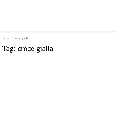
HOME
MARCHE
CRONACA
POLITICA
TG
Tags
Croce gialla
Tag:
croce gialla