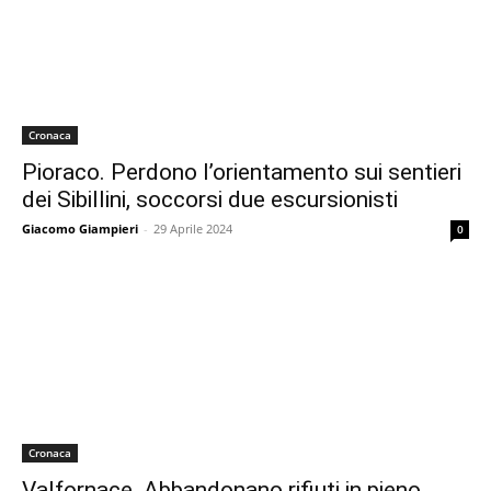
Cronaca
Pioraco. Perdono l’orientamento sui sentieri
dei Sibillini, soccorsi due escursionisti
Giacomo Giampieri
-
29 Aprile 2024
0
Cronaca
Valfornace. Abbandonano rifiuti in pieno