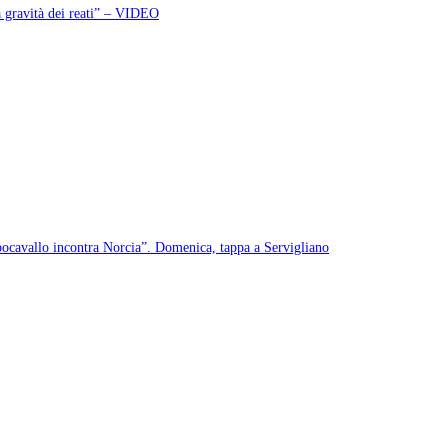
a gravità dei reati” – VIDEO
pocavallo incontra Norcia”. Domenica, tappa a Servigliano