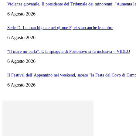
Violenza giovanile. Il presidente del Tribunale dei minorenni: “Aumenta l
6 Agosto 2026
Serie D. Le marchigiane nel girone F, ci sono anche le umbre
6 Agosto 2026
“Il mare mi parla”. E la spiaggia di Portonovo si fa inclusiva – VIDEO
6 Agosto 2026
Il Festival dell’Appennino nel weekend, sabato “la Festa del Covo di Cam
6 Agosto 2026