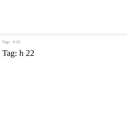
HOME
MARCHE
CRONACA
POLITICA
TG
Tags
H 22
Tag:
h 22