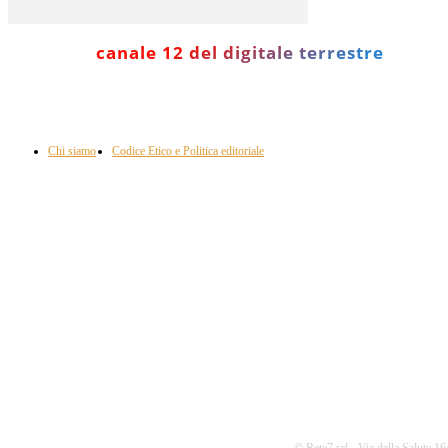
canale 12 del digitale terrestre
Informazione con rassegna stampa del mattino in diretta, telegiornali, sport,
approfondimento, attualità e cultura.
Chi siamo
Codice Etico e Politica editoriale
Scarica la nostra App