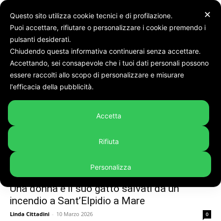
✕
Questo sito utilizza cookie tecnici e di profilazione.
Puoi accettare, rifiutare o personalizzare i cookie premendo i
Tags
Gatto
pulsanti desiderati.
Chiudendo questa informativa continuerai senza accettare.
Tag:
gatto
Accettando, sei consapevole che i tuoi dati personali possono
essere raccolti allo scopo di personalizzare e misurare
l'efficacia della pubblicità.
Accetta
Rifiuta
Personalizza
Cronaca
Una donna e il suo gatto salvati da un
incendio a Sant’Elpidio a Mare
Linda Cittadini
-
10 Marzo 2026
0