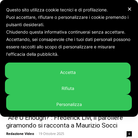
✕
Questo sito utilizza cookie tecnici e di profilazione.
Puoi accettare, rifiutare o personalizzare i cookie premendo i
Tags
Frederick livi musica
pulsanti desiderati.
Chiudendo questa informativa continuerai senza accettare.
Tag:
frederick livi musica
Accettando, sei consapevole che i tuoi dati personali possono
essere raccolti allo scopo di personalizzare e misurare
l'efficacia della pubblicità.
Accetta
Rifiuta
Personalizza
Punti di vista video
“Are U Enough?“: Frederick Livi, il paroliere
giramondo si racconta a Maurizio Socci
Redazione Video
-
19 Ottobre 2025
0