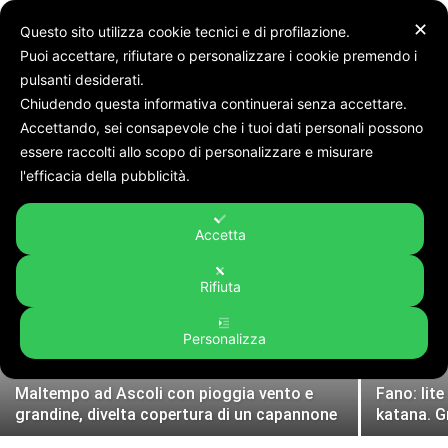
✕
Questo sito utilizza cookie tecnici e di profilazione.
Puoi accettare, rifiutare o personalizzare i cookie premendo i
pulsanti desiderati.
Chiudendo questa informativa continuerai senza accettare.
Accettando, sei consapevole che i tuoi dati personali possono
Home
Cronaca
Pagina 629
essere raccolti allo scopo di personalizzare e misurare
CRONACA
l'efficacia della pubblicità.
Borse schermate e 2mila euro di profumi
rubati in auto, tre denunciati
notizie di cronaca
Accetta
LAURA MEDA
-
8 Agosto 2026
Rifiuta
Personalizza
Maltempo ad Ascoli con pioggia vento e
Fano: lit
grandine, divelta copertura di un capannone
katana. G