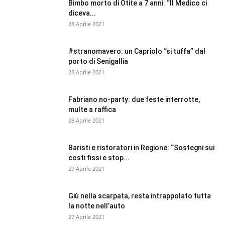
Bimbo morto di Otite a 7 anni: “Il Medico ci
diceva...
28 Aprile 2021
#stranomavero: un Capriolo “si tuffa” dal
porto di Senigallia
28 Aprile 2021
Fabriano no-party: due feste interrotte,
multe a raffica
28 Aprile 2021
Baristi e ristoratori in Regione: “Sostegni sui
costi fissi e stop...
27 Aprile 2021
Giù nella scarpata, resta intrappolato tutta
la notte nell’auto
27 Aprile 2021