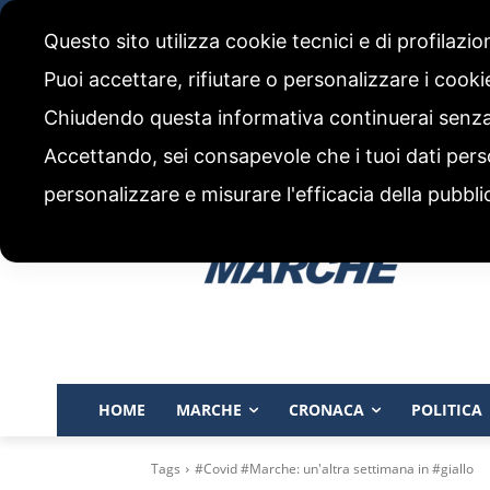
sabato, 8 Agosto 2026
Questo sito utilizza cookie tecnici e di profilazi
CHI SIAMO
CODICE ETICO E POLITICA EDITORIALE
Puoi accettare, rifiutare o personalizzare i cook
Chiudendo questa informativa continuerai senz
Accettando, sei consapevole che i tuoi dati pers
personalizzare e misurare l'efficacia della pubbli
HOME
MARCHE
CRONACA
POLITICA
Tags
#Covid #Marche: un'altra settimana in #giallo