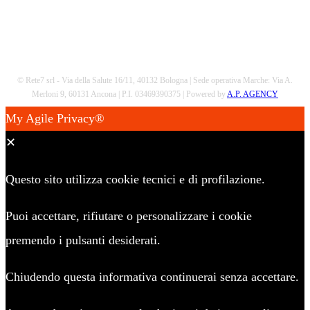
© Rete7 srl - Via della Salute 16/11, 40132 Bologna | Sede operativa Marche: Via A.
Merloni 9, 60131 Ancona | P.I. 03469390375 | Powered by
A.P. AGENCY
My Agile Privacy®
✕
Questo sito utilizza cookie tecnici e di profilazione.
Puoi accettare, rifiutare o personalizzare i cookie
premendo i pulsanti desiderati.
Chiudendo questa informativa continuerai senza accettare.