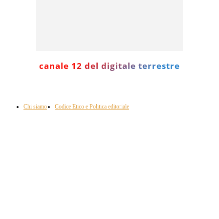
canale 12 del digitale terrestre
Informazione con rassegna stampa del mattino in diretta, telegiornali, sport,
approfondimento, attualità e cultura.
Chi siamo
Codice Etico e Politica editoriale
Scarica la nostra App