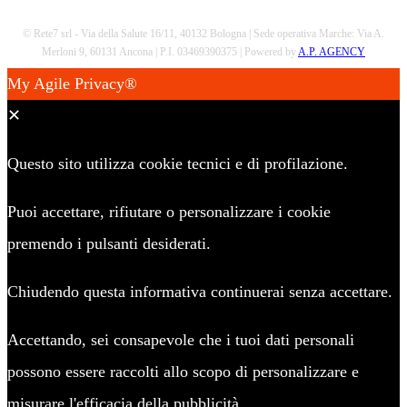
© Rete7 srl - Via della Salute 16/11, 40132 Bologna | Sede operativa Marche: Via A.
Merloni 9, 60131 Ancona | P.I. 03469390375 | Powered by
A.P. AGENCY
My Agile Privacy®
✕
Questo sito utilizza cookie tecnici e di profilazione.
Puoi accettare, rifiutare o personalizzare i cookie
premendo i pulsanti desiderati.
Chiudendo questa informativa continuerai senza accettare.
Accettando, sei consapevole che i tuoi dati personali
possono essere raccolti allo scopo di personalizzare e
misurare l'efficacia della pubblicità.