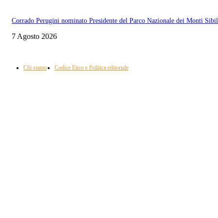
Corrado Perugini nominato Presidente del Parco Nazionale dei Monti Sibill
7 Agosto 2026
Informazione con rassegna stampa del mattino in diretta, telegiornali, sport,
approfondimento, attualità e cultura.
Chi siamo
Codice Etico e Politica editoriale
Scarica la nostra App