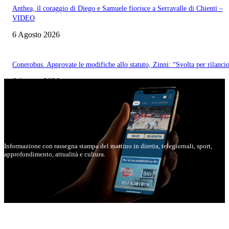
Anthea, il coraggio di Diego e Samuele fiorisce a Serravalle di Chienti –
VIDEO
6 Agosto 2026
Conerobus. Approvate le modifiche allo statuto, Zinni: “Svolta per rilanci
6 Agosto 2026
Montegranaro: presentato il cartellone 2026 – 2027 del Teatro La Perla –
VIDEO
6 Agosto 2026
Informazione con rassegna stampa del mattino in diretta, telegiornali, sport,
approfondimento, attualità e cultura.
Chi siamo
Codice Etico e Politica editoriale
Scarica la nostra App