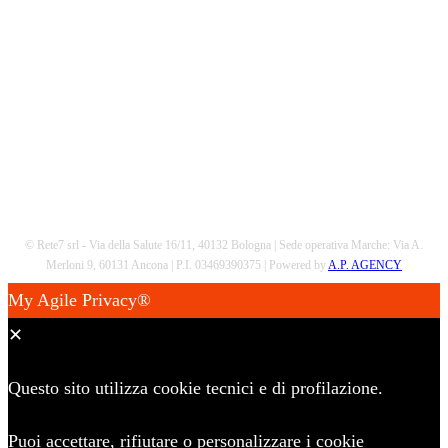
© Rete7 srl - Via della Salute 16/11, 40132 Bologna | Sede operativa Marche: Via A.
Merloni 9, 60131 Ancona | P.I. 03469390375 | Powered by
A.P. AGENCY
My Agile Privacy®
✕
Questo sito utilizza cookie tecnici e di profilazione.
Puoi accettare, rifiutare o personalizzare i cookie