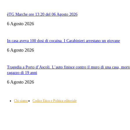
èTG Marche ore 13:20 del 06 Agosto 2026
6 Agosto 2026
In casa aveva 100 dosi di cocaina. I Carabinieri arrestano un giovane
6 Agosto 2026
Tragedia a Porto d’Ascoli. L’auto finisce contro il muro di una casa, mort
ragazzo di 19 anni
6 Agosto 2026
Informazione con rassegna stampa del mattino in diretta, telegiornali, sport,
approfondimento, attualità e cultura.
Chi siamo
Codice Etico e Politica editoriale
Scarica la nostra App