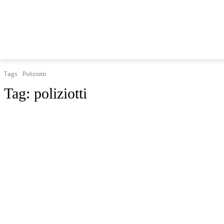
HOME
MARCHE
CRONACA
POLITICA
TG
Tags
Poliziotti
Tag:
poliziotti