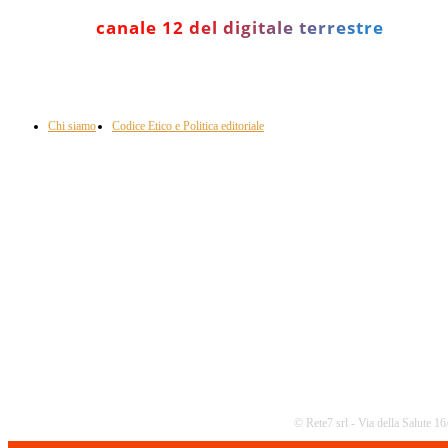
canale 12 del digitale terrestre
Informazione con rassegna stampa del mattino in diretta, telegiornali, sport,
approfondimento, attualità e cultura.
Chi siamo
Codice Etico e Politica editoriale
Scarica la nostra App
© Rete7 srl - Via della Salute 