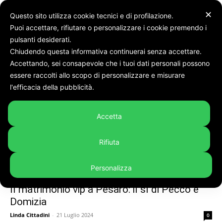
✕
Questo sito utilizza cookie tecnici e di profilazione.
Puoi accettare, rifiutare o personalizzare i cookie premendo i
Tags
Pecco
pulsanti desiderati.
Chiudendo questa informativa continuerai senza accettare.
Tag:
pecco
Accettando, sei consapevole che i tuoi dati personali possono
essere raccolti allo scopo di personalizzare e misurare
l'efficacia della pubblicità.
Accetta
Rifiuta
Personalizza
Marche
Il matrimonio vip a Pesaro: il sì di Pecco e
Domizia
Linda Cittadini
-
21 Luglio 2024
0