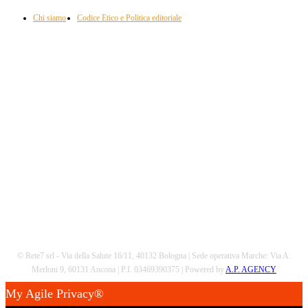
Chi siamo
Codice Etico e Politica editoriale
Scarica la nostra App
© Rete7 srl - Via della Salute 16/11, 40132 Bologna | Sede operativa Marche: Via A.
Merloni 9, 60131 Ancona | P.I. 03469390375 | Powered by
A.P. AGENCY
My Agile Privacy®