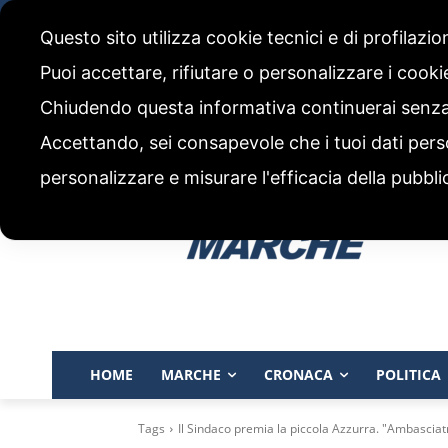
domenica, 9 Agosto 2026
Questo sito utilizza cookie tecnici e di profilazi
CHI SIAMO
CODICE ETICO E POLITICA EDITORIALE
Puoi accettare, rifiutare o personalizzare i cook
Chiudendo questa informativa continuerai senz
Accettando, sei consapevole che i tuoi dati pers
personalizzare e misurare l'efficacia della pubbli
HOME
MARCHE
CRONACA
POLITICA
Tags
Il Sindaco premia la piccola Azzurra. "Ambasciat