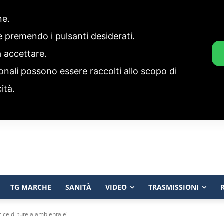
one.
ie premendo i pulsanti desiderati.
a accettare.
onali possono essere raccolti allo scopo di
cità.
TG MARCHE
SANITÀ
VIDEO
TRASMISSIONI
rice di tutela ambientale"