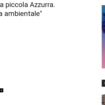
la piccola Azzurra.
la ambientale"
0