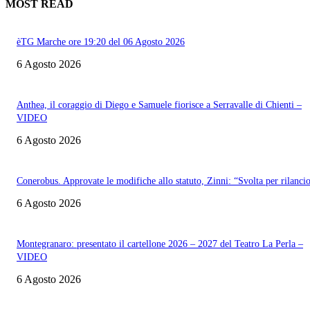
MOST READ
èTG Marche ore 19:20 del 06 Agosto 2026
6 Agosto 2026
Anthea, il coraggio di Diego e Samuele fiorisce a Serravalle di Chienti –
VIDEO
6 Agosto 2026
Conerobus. Approvate le modifiche allo statuto, Zinni: “Svolta per rilanci
6 Agosto 2026
Montegranaro: presentato il cartellone 2026 – 2027 del Teatro La Perla –
VIDEO
6 Agosto 2026
Informazione con rassegna stampa del mattino in diretta, telegiornali, sport,
approfondimento, attualità e cultura.