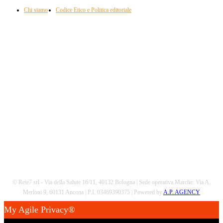
Chi siamo
Codice Etico e Politica editoriale
Scarica la nostra App
© Rete7 srl - Via della Salute 16/11, 40132 Bologna | Sede operativa Marche: Via A.
Merloni 9, 60131 Ancona | P.I. 03469390375 | Powered by
A.P. AGENCY
My Agile Privacy®