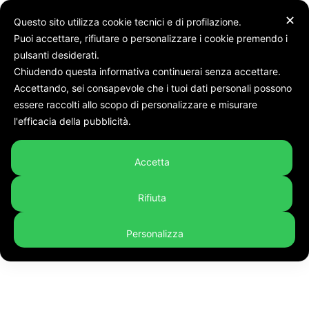
✕
Questo sito utilizza cookie tecnici e di profilazione.
Puoi accettare, rifiutare o personalizzare i cookie premendo i
pulsanti desiderati.
Chiudendo questa informativa continuerai senza accettare.
Accettando, sei consapevole che i tuoi dati personali possono
Tags
Due gravi episodi di violenza: 14enne aggredito "a caso" e
essere raccolti allo scopo di personalizzare e misurare
regolamento di conti tra due bande di magrebini. Preoccupazione in città
l'efficacia della pubblicità.
Tag:
due gravi episodi di
violenza: 14enne aggredito "a
Accetta
caso" e regolamento di conti
Rifiuta
tra due bande di magrebini.
Personalizza
Preoccupazione in città