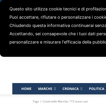
venerdì, 7 Agosto 2026
Questo sito utilizza cookie tecnici e di profilazi
CHI SIAMO
CODICE ETICO E POLITICA EDITORIALE
Puoi accettare, rifiutare o personalizzare i cook
Chiudendo questa informativa continuerai senz
Accettando, sei consapevole che i tuoi dati pers
personalizzare e misurare l'efficacia della pubbli
HOME
MARCHE
CRONACA
POLITICA
Tags
Covid nelle Marche: 115 nuovi casi