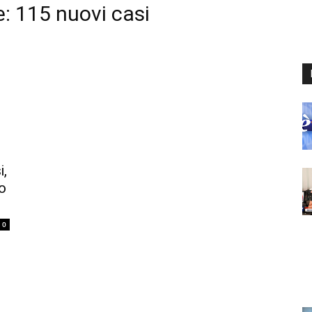
: 115 nuovi casi
i,
o
0