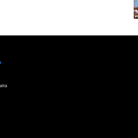
e
lità