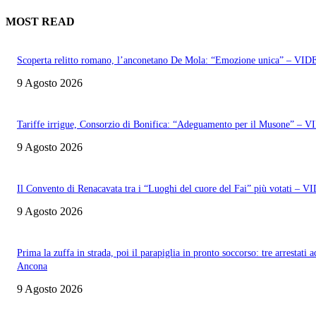
MOST READ
Scoperta relitto romano, l’anconetano De Mola: “Emozione unica” – VI
9 Agosto 2026
Tariffe irrigue, Consorzio di Bonifica: “Adeguamento per il Musone” – 
9 Agosto 2026
Il Convento di Renacavata tra i “Luoghi del cuore del Fai” più votati – 
9 Agosto 2026
Prima la zuffa in strada, poi il parapiglia in pronto soccorso: tre arrestati a
Ancona
9 Agosto 2026
Informazione con rassegna stampa del mattino in diretta, telegiornali, sport,
approfondimento, attualità e cultura.