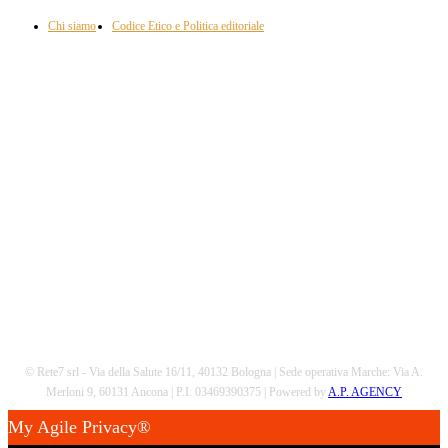
Chi siamo
Codice Etico e Politica editoriale
Scarica la nostra App
© Rete7 srl - Via della Salute 16/11, 40132 Bologna | Sede operativa Marche: Via A.
Merloni 9, 60131 Ancona | P.I. 03469390375 | Powered by
A.P. AGENCY
My Agile Privacy®