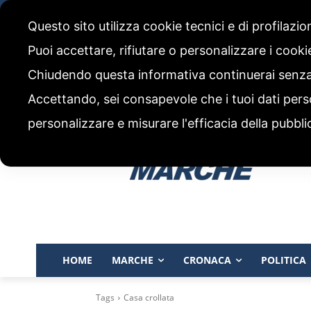
venerdì, 7 Agosto 2026
Questo sito utilizza cookie tecnici e di profilazi
CHI SIAMO
CODICE ETICO E POLITICA EDITORIALE
Puoi accettare, rifiutare o personalizzare i cook
Chiudendo questa informativa continuerai senz
Accettando, sei consapevole che i tuoi dati pers
personalizzare e misurare l'efficacia della pubbli
HOME
MARCHE
CRONACA
POLITICA
Tags
Casa crollata