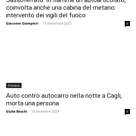
Sassoferrato. In fiamme un autoarticolato,
coinvolta anche una cabina del metano:
intervento dei vigili del fuoco
Giacomo Giampieri
-
13 Settembre 2025
0
Cronaca
Auto contro autocarro nella notte a Cagli,
morta una persona
Giulia Boschi
-
15 Dicembre 2024
0