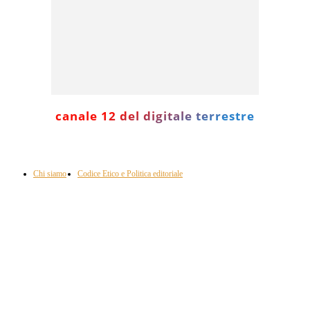
canale 12 del digitale terrestre
Informazione con rassegna stampa del mattino in diretta, telegiornali, sport,
approfondimento, attualità e cultura.
Chi siamo
Codice Etico e Politica editoriale
Scarica la nostra App