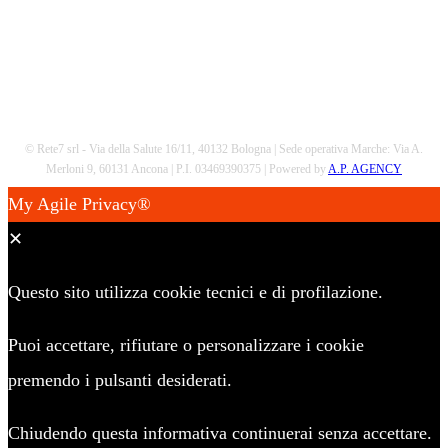
© Rete7 srl - Via della Salute 16/11, 40132 Bologna | Sede operativa Marche: Via A.
Merloni 9, 60131 Ancona | P.I. 03469390375 | Powered by
A.P. AGENCY
My Agile Privacy®
✕
Questo sito utilizza cookie tecnici e di profilazione.
Puoi accettare, rifiutare o personalizzare i cookie
premendo i pulsanti desiderati.
Chiudendo questa informativa continuerai senza accettare.