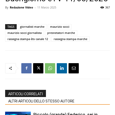
By
Redazione Video
-
11 Marzo 2025
367
TAGS
giornalisti marche
maurizio socci
maurizio socci giornalista
presnetatori marche
rassegna stampa ètv canale 12
rassegna stampa marche
ARTICOLI CORRELATI
ALTRI ARTICOLI DELLO STESSO AUTORE
Piccolo (grande) Federico, sei in