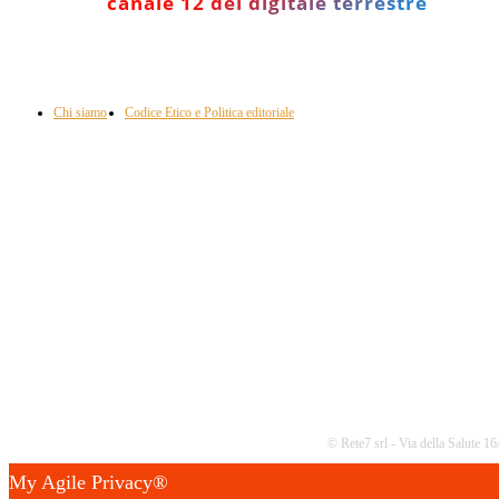
canale 12 del digitale terrestre
Informazione con rassegna stampa del mattino in diretta, telegiornali, sport,
approfondimento, attualità e cultura.
Chi siamo
Codice Etico e Politica editoriale
Scarica la nostra App
© Rete7 srl - Via della Salute 
My Agile Privacy®