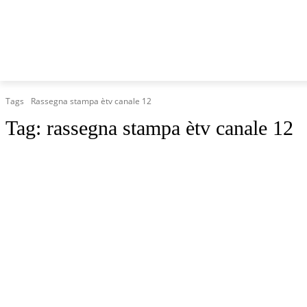
HOME
MARCHE
CRONACA
POLITICA
TG
Tags
Rassegna stampa ètv canale 12
Tag:
rassegna stampa ètv canale 12