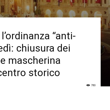
l’ordinanza “anti-
dì: chiusura dei
a e mascherina
centro storico
780