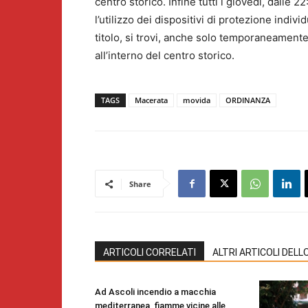
centro storico. Infine tutti i giovedì, dalle 
l’utilizzo dei dispositivi di protezione indiv
titolo, si trovi, anche solo temporaneamente
all’interno del centro storico.
TAGS
Macerata
movida
ORDINANZA
Share
ARTICOLI CORRELATI
ALTRI ARTICOLI DEL
Ad Ascoli incendio a macchia
mediterranea, fiamme vicine alle