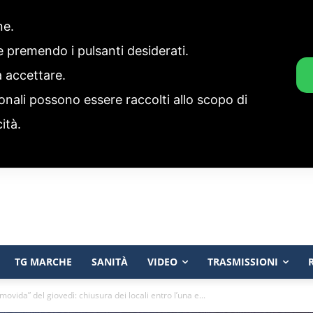
one.
ie premendo i pulsanti desiderati.
a accettare.
onali possono essere raccolti allo scopo di
cità.
TG MARCHE
SANITÀ
VIDEO
TRASMISSIONI
ovida” del giovedì: chiusura dei locali entro l’una e...