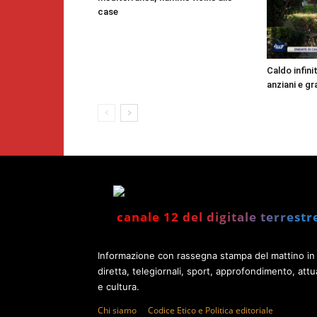
case
Caldo infinit
anziani e gr
canale 12 del digitale terrestr
Informazione con rassegna stampa del mattino in
diretta, telegiornali, sport, approfondimento, attua
e cultura.
Chi siamo
Codice Etico e Politica editoriale