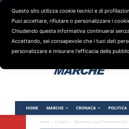
venerdì, 7 Agosto 2026
Questo sito utilizza cookie tecnici e di profilazi
CHI SIAMO
CODICE ETICO E POLITICA EDITORIALE
Puoi accettare, rifiutare o personalizzare i cook
Chiudendo questa informativa continuerai senz
Accettando, sei consapevole che i tuoi dati pers
personalizzare e misurare l'efficacia della pubbli
HOME
MARCHE
CRONACA
POLITICA
Home
Cronaca
Macerata, scatta l’ordinanza “anti-m