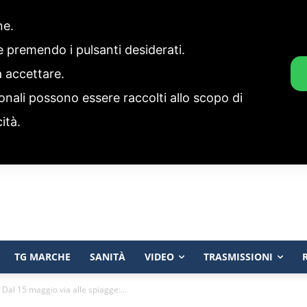
one.
ie premendo i pulsanti desiderati.
a accettare.
onali possono essere raccolti allo scopo di
cità.
TG MARCHE
SANITÀ
VIDEO
TRASMISSIONI
 Dal 15 maggio via alle spiagge:...