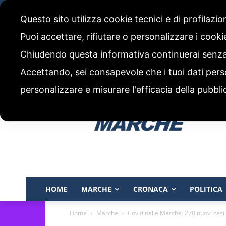
sabato, 8 Agosto 2026
Questo sito utilizza cookie tecnici e di profilazi
CHI SIAMO
CODICE ETICO E POLITICA EDITORIALE
Puoi accettare, rifiutare o personalizzare i cook
Chiudendo questa informativa continuerai senz
Accettando, sei consapevole che i tuoi dati pers
personalizzare e misurare l'efficacia della pubbli
HOME
MARCHE
CRONACA
POLITICA
Home
Marche
Covid nelle Marche: 278 nuovi casi.