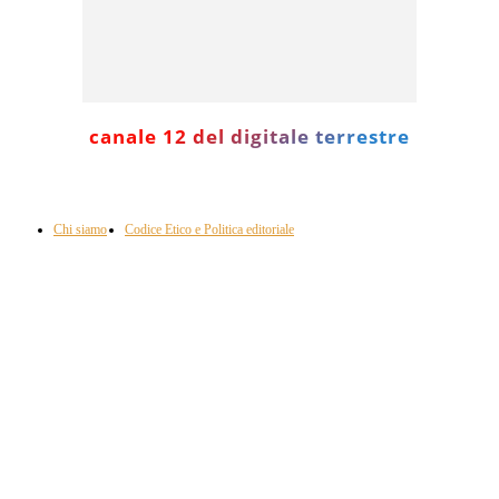
canale 12 del digitale terrestre
Informazione con rassegna stampa del mattino in diretta, telegiornali, sport,
approfondimento, attualità e cultura.
Chi siamo
Codice Etico e Politica editoriale
Scarica la nostra App