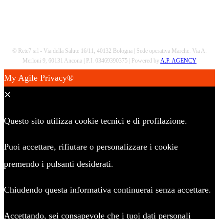
© Rete7 srl - Via della Salute 16/11, 40132 Bologna | Sede operativa Marche: Via A.
Merloni 9, 60131 Ancona | P.I. 03469390375 | Powered by
A.P. AGENCY
My Agile Privacy®
✕
Questo sito utilizza cookie tecnici e di profilazione.
Puoi accettare, rifiutare o personalizzare i cookie
premendo i pulsanti desiderati.
Chiudendo questa informativa continuerai senza accettare.
Accettando, sei consapevole che i tuoi dati personali