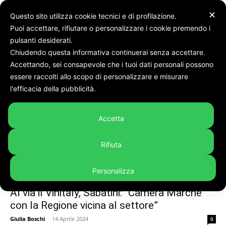
✕
Questo sito utilizza cookie tecnici e di profilazione.
Puoi accettare, rifiutare o personalizzare i cookie premendo i
Tags
Vinitaly
pulsanti desiderati.
Chiudendo questa informativa continuerai senza accettare.
Tag:
vinitaly
Accettando, sei consapevole che i tuoi dati personali possono
essere raccolti allo scopo di personalizzare e misurare
l'efficacia della pubblicità.
Accetta
Rifiuta
Personalizza
Marche
Al via il Vinitaly, Sabatini: “Camera Marche
con la Regione vicina al settore”
Giulia Boschi
-
14 Aprile 2024
0