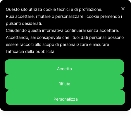
✕
Questo sito utilizza cookie tecnici e di profilazione.
Puoi accettare, rifiutare o personalizzare i cookie premendo i
pulsanti desiderati.
Chiudendo questa informativa continuerai senza accettare.
Accettando, sei consapevole che i tuoi dati personali possono
Tags
Va a fare un bagno e non torna a riva: ritrovato senza vita
essere raccolti allo scopo di personalizzare e misurare
l'imprenditore disperso in mare da ieri a Marcelli
l'efficacia della pubblicità.
Tag:
Va a fare un bagno e non
torna a riva: ritrovato senza
Accetta
vita l'imprenditore disperso in
Rifiuta
mare da ieri a Marcelli
Personalizza