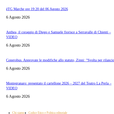
èTG Marche ore 19:20 del 06 Agosto 2026
6 Agosto 2026
Anthea, il coraggio di Diego e Samuele fiorisce a Serravalle di Chienti –
VIDEO
6 Agosto 2026
Conerobus. Approvate le modifiche allo statuto, Zinni: “Svolta per rilanci
6 Agosto 2026
Montegranaro: presentato il cartellone 2026 – 2027 del Teatro La Perla –
VIDEO
6 Agosto 2026
Informazione con rassegna stampa del mattino in diretta, telegiornali, sport,
approfondimento, attualità e cultura.
Chi siamo
Codice Etico e Politica editoriale