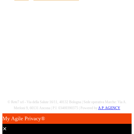
Scarica la nostra App
© Rete7 srl - Via della Salute 16/11, 40132 Bologna | Sede operativa Marche: Via A.
Merloni 9, 60131 Ancona | P.I. 03469390375 | Powered by
A.P. AGENCY
My Agile Privacy®
✕