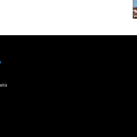
e
lità