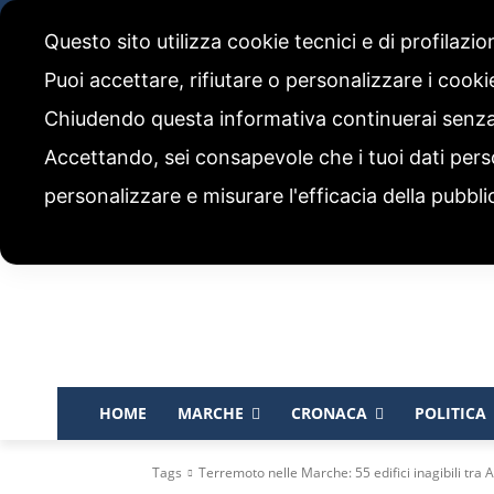
venerdì, 7 Agosto 2026
Questo sito utilizza cookie tecnici e di profilazi
CHI SIAMO
CODICE ETICO E POLITICA EDITORIALE
Puoi accettare, rifiutare o personalizzare i cook
Chiudendo questa informativa continuerai senz
Accettando, sei consapevole che i tuoi dati pers
personalizzare e misurare l'efficacia della pubbli
HOME
MARCHE
CRONACA
POLITICA
Tags
Terremoto nelle Marche: 55 edifici inagibili tra