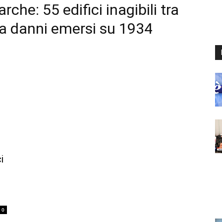
che: 55 edifici inagibili tra
a danni emersi su 1934
i
0