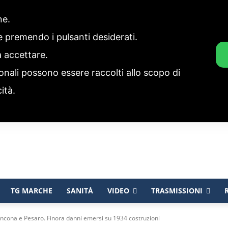
one.
ie premendo i pulsanti desiderati.
a accettare.
onali possono essere raccolti allo scopo di
cità.
TG MARCHE
SANITÀ
VIDEO
TRASMISSIONI
 Ancona e Pesaro. Finora danni emersi su 1934 costruzioni