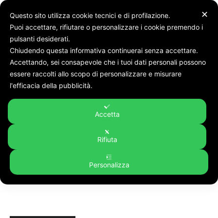
✕
Questo sito utilizza cookie tecnici e di profilazione.
Puoi accettare, rifiutare o personalizzare i cookie premendo i
pulsanti desiderati.
Chiudendo questa informativa continuerai senza accettare.
Accettando, sei consapevole che i tuoi dati personali possono
Tags
Teatro del sorriso ettore budano
essere raccolti allo scopo di personalizzare e misurare
Tag:
teatro del sorriso ettore
l'efficacia della pubblicità.
budano
Accetta
Rifiuta
Personalizza