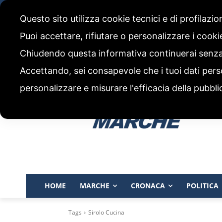
sabato, 8 Agosto 2026
Questo sito utilizza cookie tecnici e di profilazi
CHI SIAMO
CODICE ETICO E POLITICA EDITORIALE
Puoi accettare, rifiutare o personalizzare i cook
Chiudendo questa informativa continuerai senz
Accettando, sei consapevole che i tuoi dati pers
personalizzare e misurare l'efficacia della pubbli
HOME
MARCHE
CRONACA
POLITICA
Tags
Sirolo Cucina