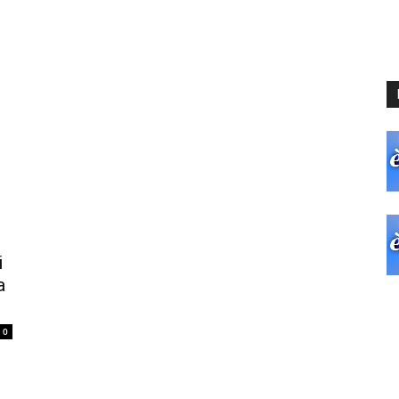
i
a
0