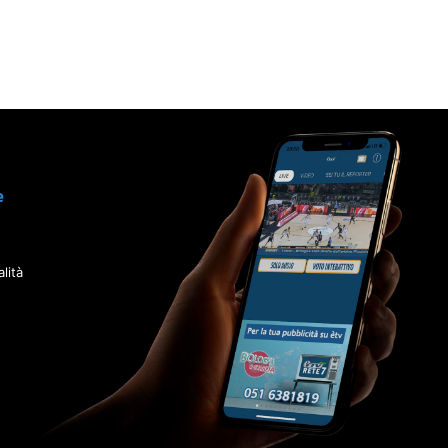
e
lità