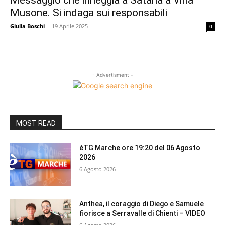
Messaggio che inneggia a Satana a Villa
Musone. Si indaga sui responsabili
Giulia Boschi
-
19 Aprile 2025
0
- Advertisment -
MOST READ
èTG Marche ore 19:20 del 06 Agosto
2026
6 Agosto 2026
Anthea, il coraggio di Diego e Samuele
fiorisce a Serravalle di Chienti – VIDEO