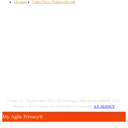
Chi siamo
Codice Etico e Politica editoriale
Scarica la nostra App
© Rete7 srl - Via della Salute 16/11, 40132 Bologna | Sede operativa Marche: Via A.
Merloni 9, 60131 Ancona | P.I. 03469390375 | Powered by
A.P. AGENCY
My Agile Privacy®
✕