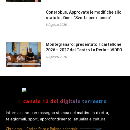
Conerobus. Approvate le modifiche allo
statuto, Zinni: “Svolta per rilancio”
6 Agosto 2026
Montegranaro: presentato il cartellone
2026 – 2027 del Teatro La Perla – VIDEO
6 Agosto 2026
canale 12 del digitale terrestre
Informazione con rassegna stampa del mattino in diretta,
telegiornali, sport, approfondimento, attualità e cultura.
Chi siamo
Codice Etico e Politica editoriale