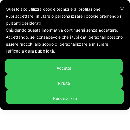
✕
Questo sito utilizza cookie tecnici e di profilazione.
Puoi accettare, rifiutare o personalizzare i cookie premendo i
pulsanti desiderati.
Chiudendo questa informativa continuerai senza accettare.
Accettando, sei consapevole che i tuoi dati personali possono
Tags
Quando la solidarietà è uno... spettacolo: alle Muse Violini
essere raccolti allo scopo di personalizzare e misurare
Tag:
Quando la solidarietà è
l'efficacia della pubblicità.
uno... spettacolo: alle Muse
Accetta
Violini
Rifiuta
Personalizza