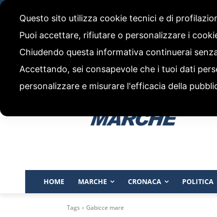
sabato, 8 Agosto 2026
Questo sito utilizza cookie tecnici e di profilazi
CHI SIAMO
CODICE ETICO E POLITICA EDITORIALE
Puoi accettare, rifiutare o personalizzare i cook
Chiudendo questa informativa continuerai senz
Accettando, sei consapevole che i tuoi dati pers
personalizzare e misurare l'efficacia della pubbli
HOME
MARCHE
CRONACA
POLITICA
Tags
Gabicce mare