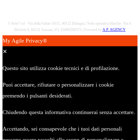
© Rete7 srl - Via della Salute 16/11, 40132 Bologna | Sede operativa Marche: Via A.
Merloni 9, 60131 Ancona | P.I. 03469390375 | Powered by
A.P. AGENCY
My Agile Privacy®
✕
Questo sito utilizza cookie tecnici e di profilazione.
Puoi accettare, rifiutare o personalizzare i cookie
premendo i pulsanti desiderati.
Chiudendo questa informativa continuerai senza accettare.
Accettando, sei consapevole che i tuoi dati personali
possono essere raccolti allo scopo di personalizzare e