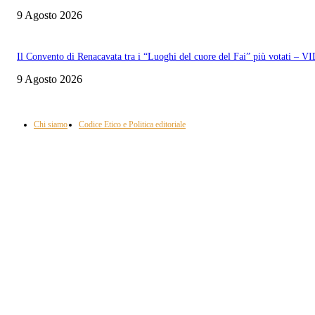
9 Agosto 2026
Il Convento di Renacavata tra i “Luoghi del cuore del Fai” più votati – 
9 Agosto 2026
Informazione con rassegna stampa del mattino in diretta, telegiornali, sport,
approfondimento, attualità e cultura.
Chi siamo
Codice Etico e Politica editoriale
Scarica la nostra App