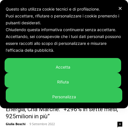
✕
Questo sito utilizza cookie tecnici e di profilazione.
Puoi accettare, rifiutare o personalizzare i cookie premendo i
Tags
Cna
pulsanti desiderati.
Chiudendo questa informativa continuerai senza accettare.
Tag:
cna
Accettando, sei consapevole che i tuoi dati personali possono
essere raccolti allo scopo di personalizzare e misurare
l'efficacia della pubblicità.
Accetta
Rifiuta
Personalizza
In evidenza
Energia, Cna Marche: “+296% in sette mesi,
925milioni in più”
Giulia Boschi
-
9 Settembre 2022
0