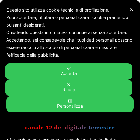
✕
Questo sito utilizza cookie tecnici e di profilazione.
Puoi accettare, rifiutare o personalizzare i cookie premendo i
pulsanti desiderati.
Chiudendo questa informativa continuerai senza accettare.
Accettando, sei consapevole che i tuoi dati personali possono
Home
Rubriche
GO TRAVELERS
essere raccolti allo scopo di personalizzare e misurare
GO TRAVELERS
l'efficacia della pubblicità.
Accetta
No posts to display
Rifiuta
Personalizza
canale 12 del digitale terrestre
Informazione con rassegna stampa del mattino in diretta,