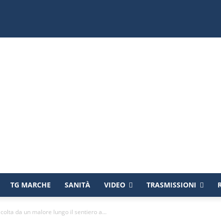
TG MARCHE
SANITÀ
VIDEO
TRASMISSIONI
colta da un malore lungo il sentiero a...