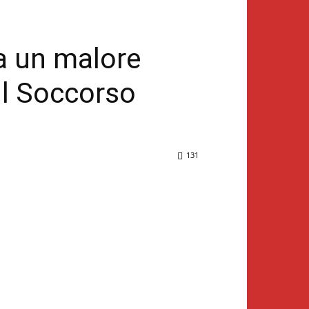
da un malore
 il Soccorso
131