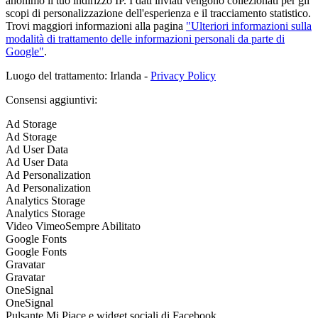
anonimo il tuo indirizzo IP. I dati inviati vengono collezionati per gli
scopi di personalizzazione dell'esperienza e il tracciamento statistico.
Trovi maggiori informazioni alla pagina
"Ulteriori informazioni sulla
modalità di trattamento delle informazioni personali da parte di
Google"
.
Luogo del trattamento: Irlanda -
Privacy Policy
Consensi aggiuntivi:
Ad Storage
Ad Storage
Ad User Data
Ad User Data
Ad Personalization
Ad Personalization
Analytics Storage
Analytics Storage
Video Vimeo
Sempre Abilitato
Google Fonts
Google Fonts
Gravatar
Gravatar
OneSignal
OneSignal
Pulsante Mi Piace e widget sociali di Facebook