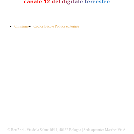
canale 12 del digitale terrestre
Informazione con rassegna stampa del mattino in diretta, telegiornali, sport,
approfondimento, attualità e cultura.
Chi siamo
Codice Etico e Politica editoriale
Scarica la nostra App
© Rete7 srl - Via della Salute 16/11, 40132 Bologna | Sede operativa Marche: Via A.