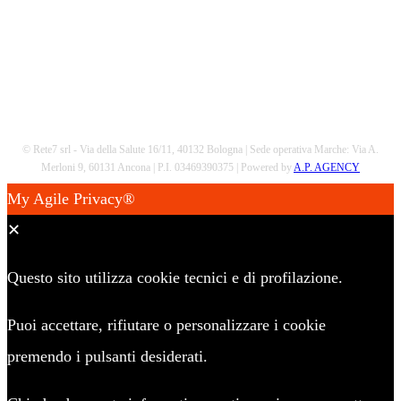
© Rete7 srl - Via della Salute 16/11, 40132 Bologna | Sede operativa Marche: Via A.
Merloni 9, 60131 Ancona | P.I. 03469390375 | Powered by
A.P. AGENCY
My Agile Privacy®
✕
Questo sito utilizza cookie tecnici e di profilazione.
Puoi accettare, rifiutare o personalizzare i cookie
premendo i pulsanti desiderati.