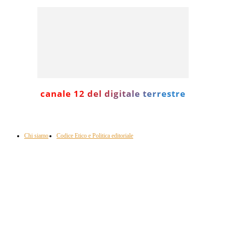
canale 12 del digitale terrestre
Informazione con rassegna stampa del mattino in diretta, telegiornali, sport,
approfondimento, attualità e cultura.
Chi siamo
Codice Etico e Politica editoriale
Scarica la nostra App