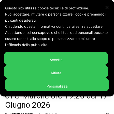
✕
Questo sito utilizza cookie tecnici e di profilazione.
Puoi accettare, rifiutare o personalizzare i cookie premendo i
Home
èTg Marche video
pulsanti desiderati.
Chiudendo questa informativa continuerai senza accettare.
Accettando, sei consapevole che i tuoi dati personali possono
essere raccolti allo scopo di personalizzare e misurare
l'efficacia della pubblicità.
Accetta
Rifiuta
Personalizza
èTg Marche video
èTG Marche ore 19:20 del 17
Giugno 2026
By
Redazione Video
-
17 Giugno 2026
86